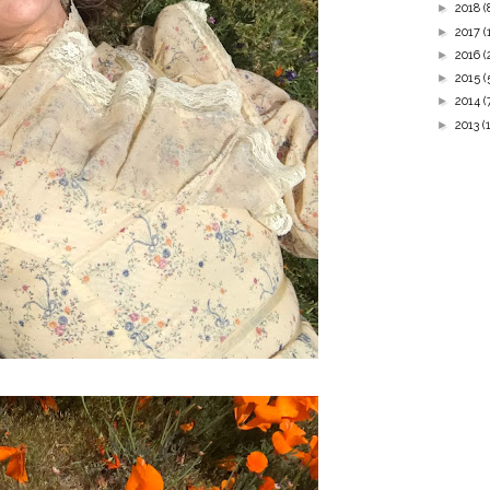
►
2018
(
►
2017
(
►
2016
(
►
2015
(
►
2014
(
►
2013
(