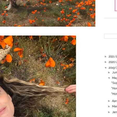
►
2021
(
►
2020
(
▼
2019
(
►
Ju
▼
Ma
"Su
"Ho
"Ho
►
Apr
►
Ma
►
Ja