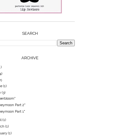
SEARCH
ARCHIVE
1)
4)
7)
ne
(1)
y
(3)
perbloom"
neymoon Part 2"
neymoon Part 1"
il
(1)
rch
(1)
nuary
(1)